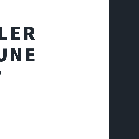
LER
 UNE
?